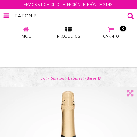
ENVIOS A DOMICILIO - ATENCIÓN TELEFÓNICA 24HS.
BARON B
0
INICIO
PRODUCTOS
CARRITO
Inicio
>
Regalos
>
Bebidas
>
Baron B