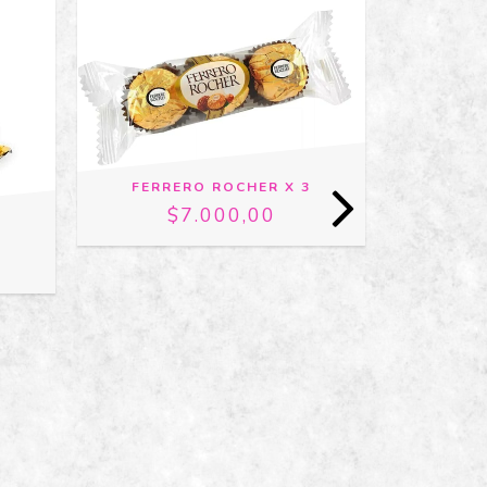
SIN
STOCK
BA
FERRERO ROCHER X 3
$7.000,00