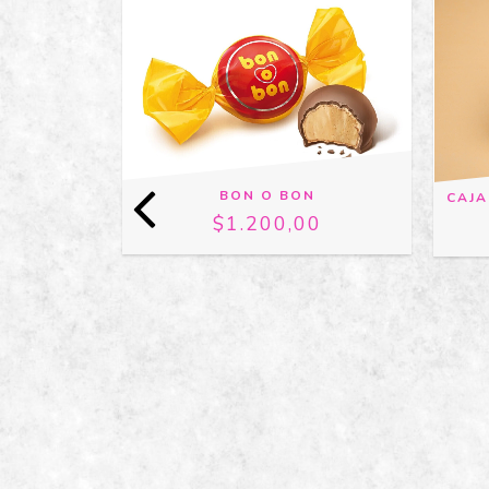
BON O BON
CAJA
$1.200,00
DE LECHE
00