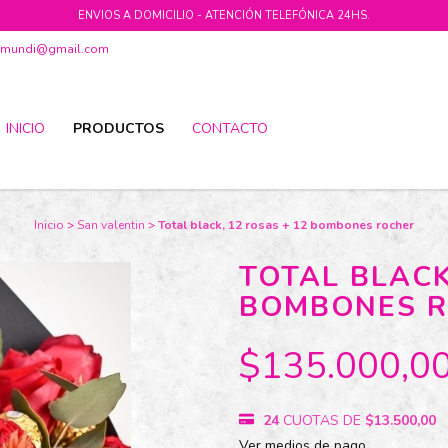
ENVIOS A DOMICILIO - ATENCIÓN TELEFÓNICA 24HS.
ramundi@gmail.com
INICIO
PRODUCTOS
CONTACTO
Inicio
>
San valentin
>
Total black, 12 rosas + 12 bombones rocher
TOTAL BLACK
BOMBONES 
$135.000,0
24
CUOTAS DE
$13.500,00
Ver medios de pago