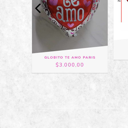
RAZÓN TE
GLOBITO TE AMO PARIS
IERO
$3.000,00
00