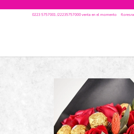
0223 5757001 /22235757000 venta en el momento
flores