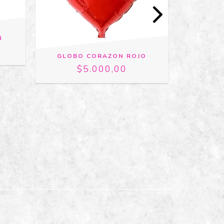
N
GLOBO CORAZON ROJO
GLO
$5.000,00